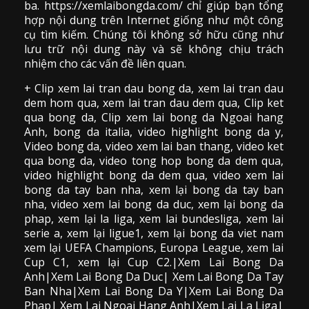
ba. https://xemlaibongda.com/ chỉ giúp bạn tổng
hợp nội dung trên Internet giống như một công
cụ tìm kiếm. Chúng tôi không sở hữu cũng như
lưu trữ nội dung này và sẽ không chịu trách
nhiệm cho các vấn đề liên quan.
+ Clip
xem lai tran dau
bong da
,
xem lai tran dau
dem hom qua,
xem lai tran dau dem qua
, Clip
ket
qua bong da
,
Clip xem lai bong da
Ngoai hang
Anh, bong da italia, video
highlight bong da
y,
Video bong da,
video xem lai ban thang
,
video
ket
qua bong da
, video tong hop bong da dem qua,
video highlight bong da dem qua
,
video xem lai
bong da
tay ban nha, xem lại bong da tay ban
nha,
video
xem lai bong da
duc, xem lại bong da
phap, xem lại la liga, xem lai bundesliga, xem lai
serie a, xem lại ligue1, xem lại bong da viet nam
xem lại UEFA Champions, Europa League, xem lai
Cup C1, xem lại Cup C2.
|Xem Lai Bong Da
Anh|Xem Lai Bong Da Duc| Xem Lai Bong Da Tay
Ban Nha|Xem Lai Bong Da Y|Xem Lai Bong Da
Phap| Xem Lai Ngoai Hang Anh|Xem Lai La Liga|