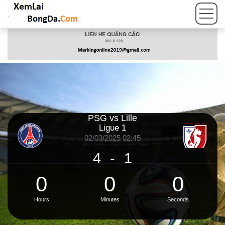
PSG vs Lille
Ligue 1
02/03/2025 02:45
4
-
1
0
0
0
Hours
Minutes
Seconds