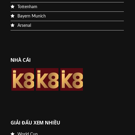
Tottenham
Bayern Munich
Arsenal
NHÀ CÁI
GIẢI ĐẤU XEM NHIỀU
World Cup