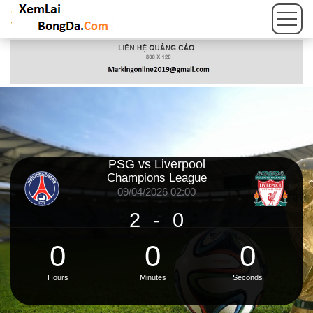
PSG vs Liverpool
Champions League
09/04/2026 02:00
2
-
0
0
0
0
Hours
Minutes
Seconds