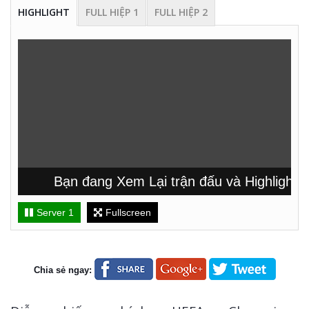
HIGHLIGHT
FULL HIỆP 1
FULL HIỆP 2
Bạn đang Xem Lại trận đấu và Highlight tr
Server 1
Fullscreen
Chia sẻ ngay: