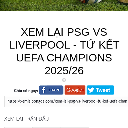
XEM LẠI PSG VS
LIVERPOOL - TỨ KẾT
UEFA CHAMPIONS
2025/26
Chia sẻ ngay:
XEM LẠI TRẬN ĐẤU