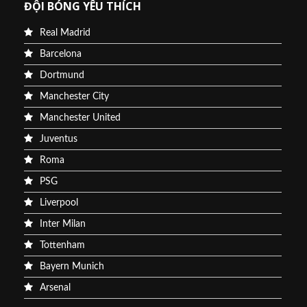
ĐỘI BÓNG YÊU THÍCH
Real Madrid
Barcelona
Dortmund
Manchester City
Manchester United
Juventus
Roma
PSG
Liverpool
Inter Milan
Tottenham
Bayern Munich
Arsenal