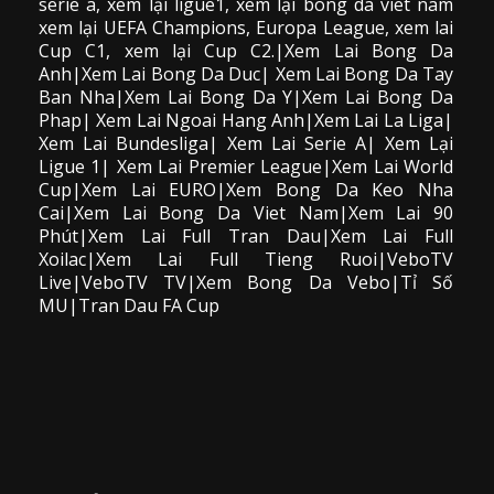
serie a, xem lại ligue1, xem lại bong da viet nam
xem lại UEFA Champions, Europa League, xem lai
Cup C1, xem lại Cup C2.
|Xem Lai Bong Da
Anh|Xem Lai Bong Da Duc| Xem Lai Bong Da Tay
Ban Nha|Xem Lai Bong Da Y|Xem Lai Bong Da
Phap| Xem Lai Ngoai Hang Anh|Xem Lai La Liga|
Xem Lai Bundesliga| Xem Lai Serie A| Xem Lại
Ligue 1| Xem Lai Premier League|Xem Lai World
Cup|Xem Lai EURO|Xem Bong Da Keo Nha
Cai|Xem Lai Bong Da Viet Nam|Xem Lai 90
Phút|Xem Lai Full Tran Dau|Xem Lai Full
Xoilac|Xem Lai Full Tieng Ruoi|VeboTV
Live|VeboTV TV|Xem Bong Da Vebo|Tỉ Số
MU|Tran Dau FA Cup