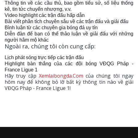
Thông tin về các cầu thủ, bao gồm tiểu sử, số liệu thống
kê, tin tức chuyển nhượng, v.v.
Video highlight các trận đấu hấp dẫn
Bài viết phân tích chuyên sâu về các trận đấu và giải đấu
Bình luận từ các chuyên gia bóng đá uy tín
Diễn đàn để bạn có thể thảo luận về giải đấu với những
người hâm mộ khác
Ngoài ra, chúng tôi còn cung cấp:
Lịch phát sóng trực tiếp các trận đấu
Highlight bàn thắng của các đội bóng VĐQG Pháp -
France Ligue 1
Hãy truy cập
Xemlaibongda.Com
của chúng tôi ngay
hôm nay để không bỏ lỡ bất kỳ thông tin nào về giải
VĐQG Pháp - France Ligue 1!