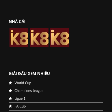
NHÀ CÁI
GIẢI ĐẤU XEM NHIỀU
World Cup
Champions League
Ligue 1
FA Cup