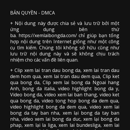
BẢN QUYỀN - DMCA
+ Nội dung này được chia sẻ và lưu trữ bởi một
ứng dụng bên thứ
ba. https://xemlaibongda.com/ chỉ giúp bạn tổng
hợp nội dung trên Internet giống như một công
cụ tìm kiếm. Chúng tôi không sở hữu cũng như
lưu trữ nội dung này và sẽ không chịu trách
nhiệm cho các vấn đề liên quan.
+ Clip
xem lai tran dau
bong da
,
xem lai tran dau
dem hom qua,
xem lai tran dau dem qua
, Clip
ket
qua bong da
,
Clip xem lai bong da
Ngoai hang
Anh, bong da italia, video
highlight bong da
y,
Video bong da,
video xem lai ban thang
,
video
ket
qua bong da
, video tong hop bong da dem qua,
video highlight bong da dem qua
,
video xem lai
bong da
tay ban nha, xem lại bong da tay ban
nha,
video
xem lai bong da
duc, xem lại bong da
phap, xem lại la liga, xem lai bundesliga, xem lai