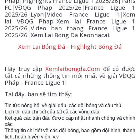
Phap|Highlights France Ligue 1
2025/26
|Paris
FC|VĐQG Phap 2025/26|France Ligue 1
2025/26|Lyon|Video France Ligue 1|Xem
lai VĐQG Phap|Xem lai France Ligue 1
2025/26|Video ban thang France Ligue 1
2025/26|Xem Lai Bong Da Keonhacai
.
Xem Lại Bóng Đá
-
Highlight Bóng Đá
Hãy truy cập
Xemlaibongda.Com
để có được
tất cả những thông tin mới nhất về giải VĐQG
Pháp - France Ligue 1!
Tại đây, bạn sẽ tìm thấy:
Tin tức nóng hổi về giải đấu, các đội bóng và cầu thủ
Lịch thi đấu chi tiết của tất cả các vòng đấu
Kết quả các trận đấu được cập nhật nhanh chóng và chính
xác
Thông tin chi tiết về các đội bóng, bao gồm đội hình, thành
tích, huấn luyện viên, v.v.