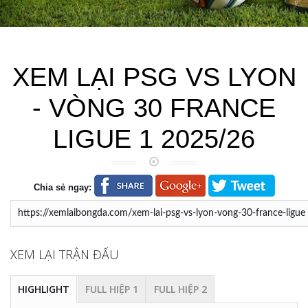
XEM LẠI PSG VS LYON
- VÒNG 30 FRANCE
LIGUE 1 2025/26
Chia sẻ ngay:
XEM LẠI TRẬN ĐẤU
HIGHLIGHT
FULL HIỆP 1
FULL HIỆP 2