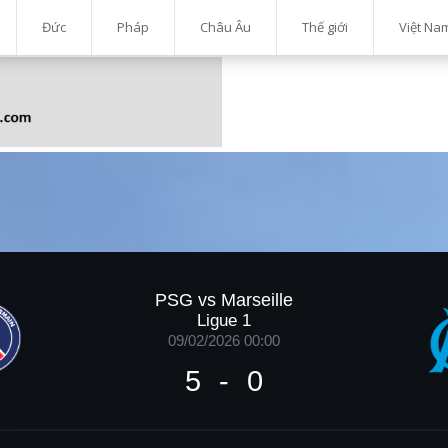
Đức
Pháp
Châu Âu
Thế giới
Việt Na
PSG vs Marseille
Ligue 1
09/02/2026 00:00
5
-
0