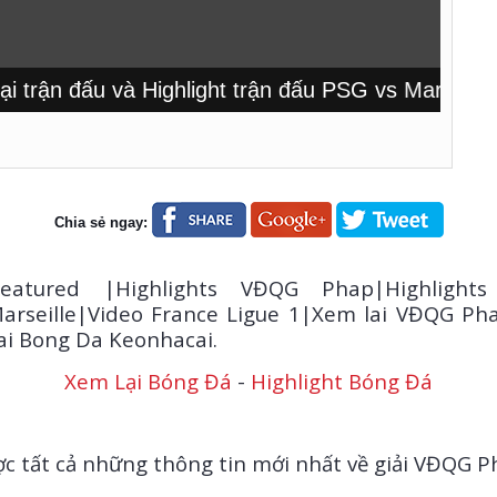
ận đấu và Highlight trận đấu PSG vs Marseille tạ
Chia sẻ ngay:
eatured |Highlights VĐQG Phap|Highlight
arseille|Video France Ligue 1|Xem lai VĐQG Pha
ai Bong Da Keonhacai.
Xem Lại Bóng Đá
-
Highlight Bóng Đá
c tất cả những thông tin mới nhất về giải VĐQG Ph