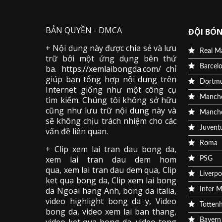
BẢN QUYỀN - DMCA
ĐỘI BÓN
+ Nội dung này được chia sẻ và lưu
Real M
trữ bởi một ứng dụng bên thứ
Barcel
ba. https://xemlaibongda.com/ chỉ
giúp bạn tổng hợp nội dung trên
Dortm
Internet giống như một công cụ
Manche
tìm kiếm. Chúng tôi không sở hữu
cũng như lưu trữ nội dung này và
Manche
sẽ không chịu trách nhiệm cho các
Juvent
vấn đề liên quan.
Roma
+ Clip
xem lai tran dau
bong da
,
xem lai tran dau dem hom
PSG
qua,
xem lai tran dau dem qua
, Clip
Liverpo
ket qua bong da
,
Clip xem lai bong
da
Ngoai hang Anh, bong da italia,
Inter M
video
highlight bong da
y, Video
Totten
bong da,
video xem lai ban thang
,
Bayern