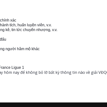
 chính xác
hành tích, huấn luyện viên, v.v.
ống kê, tin tức chuyển nhượng, v.v.
 đấu
những người hâm mộ khác
France Ligue 1
y hôm nay để không bỏ lỡ bất kỳ thông tin nào về giải VĐQG