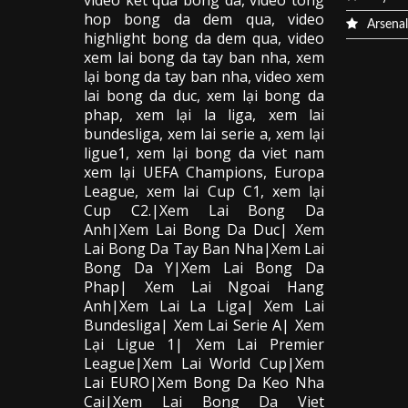
video
ket qua bong da
, video tong
hop bong da dem qua,
video
Arsenal
highlight bong da dem qua
,
video
xem lai bong da
tay ban nha, xem
lại bong da tay ban nha,
video
xem
lai bong da
duc, xem lại bong da
phap, xem lại la liga, xem lai
bundesliga, xem lai serie a, xem lại
ligue1, xem lại bong da viet nam
xem lại UEFA Champions, Europa
League, xem lai Cup C1, xem lại
Cup C2.
|Xem Lai Bong Da
Anh|Xem Lai Bong Da Duc| Xem
Lai Bong Da Tay Ban Nha|Xem Lai
Bong Da Y|Xem Lai Bong Da
Phap| Xem Lai Ngoai Hang
Anh|Xem Lai La Liga| Xem Lai
Bundesliga| Xem Lai Serie A| Xem
Lại Ligue 1| Xem Lai Premier
League|Xem Lai World Cup|Xem
Lai EURO|Xem Bong Da Keo Nha
Cai|Xem Lai Bong Da Viet