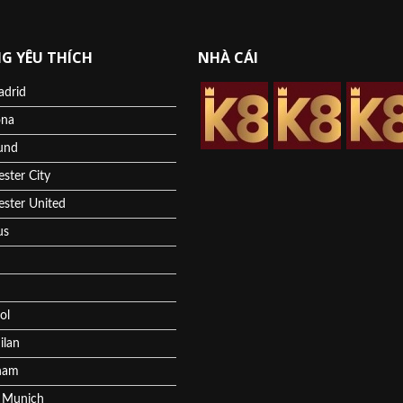
G YÊU THÍCH
NHÀ CÁI
adrid
ona
und
ster City
ster United
us
ol
ilan
ham
 Munich