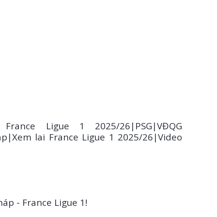
i Xemlaibongda.Com . Để tạo tài cá độ bóng đá onl
s France Ligue 1 2025/26|PSG|VĐQG
p|Xem lai France Ligue 1 2025/26|Video
áp - France Ligue 1!