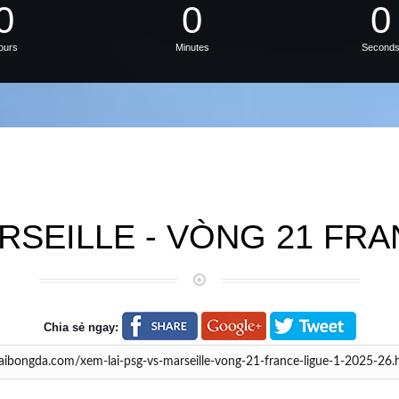
0
0
0
ours
Minutes
Second
RSEILLE - VÒNG 21 FRAN
Chia sẻ ngay: