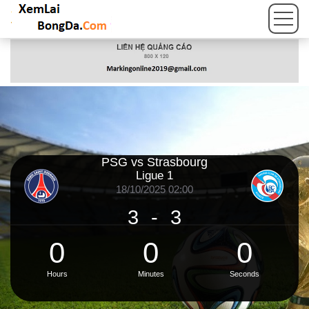
PSG vs Strasbourg
Ligue 1
18/10/2025 02:00
3
-
3
0
0
0
Hours
Minutes
Seconds