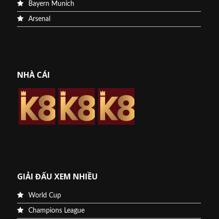
Bayern Munich
Arsenal
NHÀ CÁI
GIẢI ĐẤU XEM NHIỀU
World Cup
Champions League