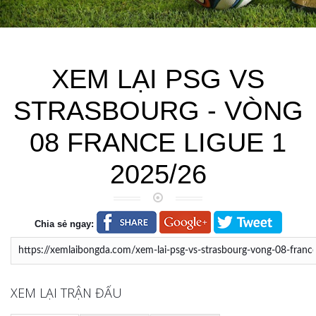
XEM LẠI PSG VS
STRASBOURG - VÒNG
08 FRANCE LIGUE 1
2025/26
Chia sẻ ngay:
XEM LẠI TRẬN ĐẤU