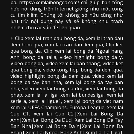
ba. https://xemlaibongda.com/ chỉ giúp bạn tổng
hợp nội dung trên Internet giống như một công
cụ tìm kiếm. Chúng tôi không sở hữu cũng như
lưu trữ nội dung này và sẽ không chịu trách
nhiệm cho các vấn đề liên quan.
+ Clip
xem lai tran dau
bong da
,
xem lai tran dau
dem hom qua,
xem lai tran dau dem qua
, Clip
ket
qua bong da
,
Clip xem lai bong da
Ngoai hang
Anh, bong da italia, video
highlight bong da
y,
Video bong da,
video xem lai ban thang
,
video
ket
qua bong da
, video tong hop bong da dem qua,
video highlight bong da dem qua
,
video xem lai
bong da
tay ban nha, xem lại bong da tay ban
nha,
video
xem lai bong da
duc, xem lại bong da
phap, xem lại la liga, xem lai bundesliga, xem lai
serie a, xem lại ligue1, xem lại bong da viet nam
xem lại UEFA Champions, Europa League, xem lai
Cup C1, xem lại Cup C2.
|Xem Lai Bong Da
Anh|Xem Lai Bong Da Duc| Xem Lai Bong Da Tay
Ban Nha|Xem Lai Bong Da Y|Xem Lai Bong Da
Phap| Xem Lai Ngoai Hang Anh|Xem Lai La Liga|