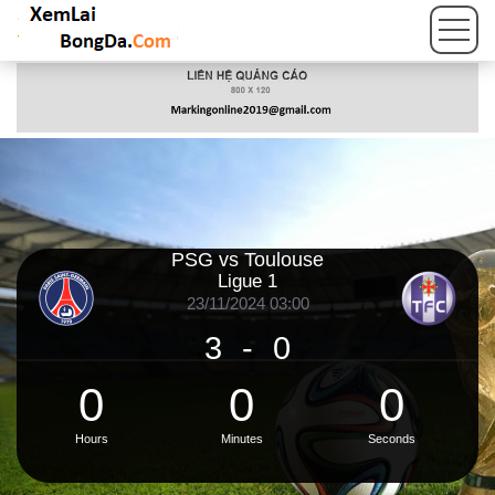
PSG vs Toulouse
Ligue 1
23/11/2024 03:00
3
-
0
0
0
0
Hours
Minutes
Seconds