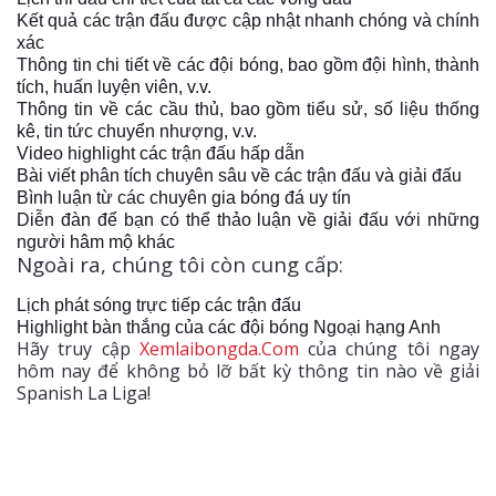
Kết quả các trận đấu được cập nhật nhanh chóng và chính
xác
Thông tin chi tiết về các đội bóng, bao gồm đội hình, thành
tích, huấn luyện viên, v.v.
Thông tin về các cầu thủ, bao gồm tiểu sử, số liệu thống
kê, tin tức chuyển nhượng, v.v.
Video highlight các trận đấu hấp dẫn
Bài viết phân tích chuyên sâu về các trận đấu và giải đấu
Bình luận từ các chuyên gia bóng đá uy tín
Diễn đàn để bạn có thể thảo luận về giải đấu với những
người hâm mộ khác
Ngoài ra, chúng tôi còn cung cấp:
Lịch phát sóng trực tiếp các trận đấu
Highlight bàn thắng của các đội bóng Ngoại hạng Anh
Hãy truy cập
Xemlaibongda.Com
của chúng tôi ngay
hôm nay để không bỏ lỡ bất kỳ thông tin nào về giải
Spanish La Liga!