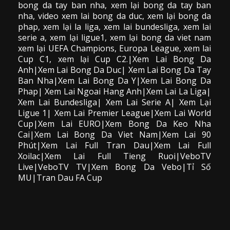
bong da
tay ban nha, xem lại bong da tay ban
nha,
video
xem lai bong da
duc, xem lại bong da
phap, xem lại la liga, xem lai bundesliga, xem lai
serie a, xem lại ligue1, xem lại bong da viet nam
xem lại UEFA Champions, Europa League, xem lai
Cup C1, xem lại Cup C2.
|Xem Lai Bong Da
Anh|Xem Lai Bong Da Duc| Xem Lai Bong Da Tay
Ban Nha|Xem Lai Bong Da Y|Xem Lai Bong Da
Phap| Xem Lai Ngoai Hang Anh|Xem Lai La Liga|
Xem Lai Bundesliga| Xem Lai Serie A| Xem Lại
Ligue 1| Xem Lai Premier League|Xem Lai World
Cup|Xem Lai EURO|Xem Bong Da Keo Nha
Cai|Xem Lai Bong Da Viet Nam|Xem Lai 90
Phút|Xem Lai Full Tran Dau|Xem Lai Full
Xoilac|Xem Lai Full Tieng Ruoi|VeboTV
Live|VeboTV TV|Xem Bong Da Vebo|Tỉ Số
MU|Tran Dau FA Cup