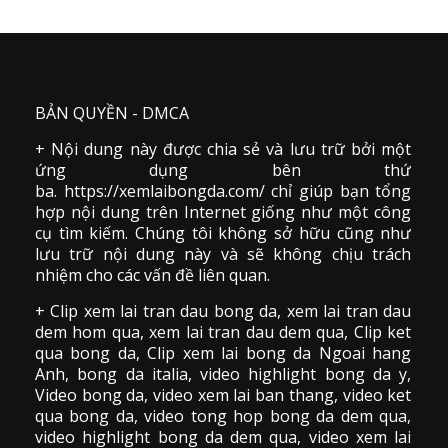
BẢN QUYỀN - DMCA
+ Nội dung này được chia sẻ và lưu trữ bởi một
ứng dụng bên thứ
ba. https://xemlaibongda.com/ chỉ giúp bạn tổng
hợp nội dung trên Internet giống như một công
cụ tìm kiếm. Chúng tôi không sở hữu cũng như
lưu trữ nội dung này và sẽ không chịu trách
nhiệm cho các vấn đề liên quan.
+ Clip
xem lai tran dau
bong da
,
xem lai tran dau
dem hom qua,
xem lai tran dau dem qua
, Clip
ket
qua bong da
,
Clip xem lai bong da
Ngoai hang
Anh, bong da italia, video
highlight bong da
y,
Video bong da,
video xem lai ban thang
,
video
ket
qua bong da
, video tong hop bong da dem qua,
video highlight bong da dem qua
,
video xem lai