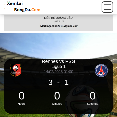
Rennes vs PSG
Ligue 1
14/02/2026 01:00
3
-
1
0
0
0
Hours
Minutes
Seconds