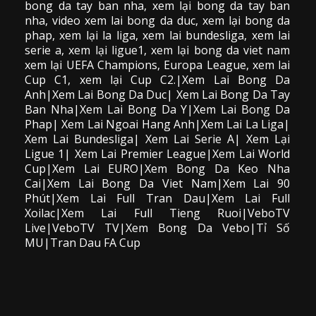
bong da
tay ban nha, xem lại bong da tay ban
nha,
video
xem lai bong da
duc, xem lại bong da
phap, xem lại la liga, xem lai bundesliga, xem lai
serie a, xem lại ligue1, xem lại bong da viet nam
xem lại UEFA Champions, Europa League, xem lai
Cup C1, xem lại Cup C2.
|Xem Lai Bong Da
Anh|Xem Lai Bong Da Duc| Xem Lai Bong Da Tay
Ban Nha|Xem Lai Bong Da Y|Xem Lai Bong Da
Phap| Xem Lai Ngoai Hang Anh|Xem Lai La Liga|
Xem Lai Bundesliga| Xem Lai Serie A| Xem Lại
Ligue 1| Xem Lai Premier League|Xem Lai World
Cup|Xem Lai EURO|Xem Bong Da Keo Nha
Cai|Xem Lai Bong Da Viet Nam|Xem Lai 90
Phút|Xem Lai Full Tran Dau|Xem Lai Full
Xoilac|Xem Lai Full Tieng Ruoi|VeboTV
Live|VeboTV TV|Xem Bong Da Vebo|Tỉ Số
MU|Tran Dau FA Cup