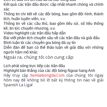
Kết quả các trận đấu được cập nhật nhanh chóng và chính
xác
Thông tin chi tiết về các đội bóng, bao gồm đội hình, thành
tích, huấn luyện viên, v.v.
Thông tin về các cầu thủ, bao gồm tiểu sử, số liệu thống
kê, tin tức chuyển nhượng, v.v.
Video highlight các trận đấu hấp dẫn
Bài viết phân tích chuyên sâu về các trận đấu và giải đấu
Bình luận từ các chuyên gia bóng đá uy tín
Diễn đàn để bạn có thể thảo luận về giải đấu với những
người hâm mộ khác
Ngoài ra, chúng tôi còn cung cấp:
Lịch phát sóng trực tiếp các trận đấu
Highlight bàn thắng của các đội bóng Ngoại hạng Anh
Hãy truy cập
Xemlaibongda.Com
của chúng tôi ngay
hôm nay để không bỏ lỡ bất kỳ thông tin nào về giải
Spanish La Liga!