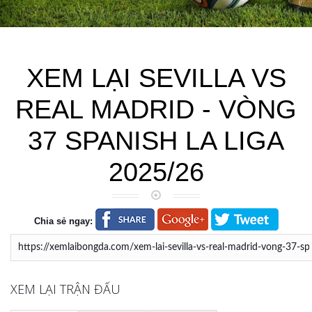
XEM LẠI SEVILLA VS
REAL MADRID - VÒNG
37 SPANISH LA LIGA
2025/26
Chia sẻ ngay:
XEM LẠI TRẬN ĐẤU