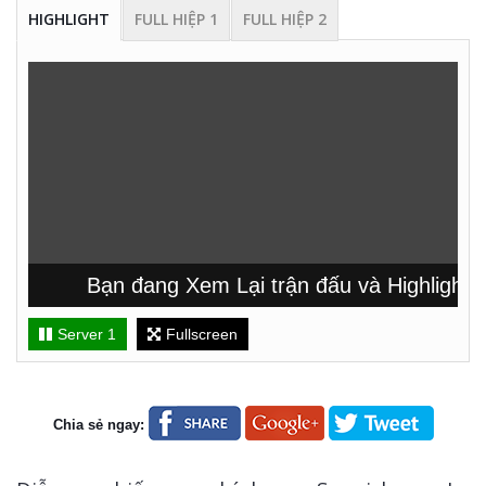
HIGHLIGHT
FULL HIỆP 1
FULL HIỆP 2
Bạn đang Xem Lại trận đấu và Highlight tr
Server 1
Fullscreen
Chia sẻ ngay: