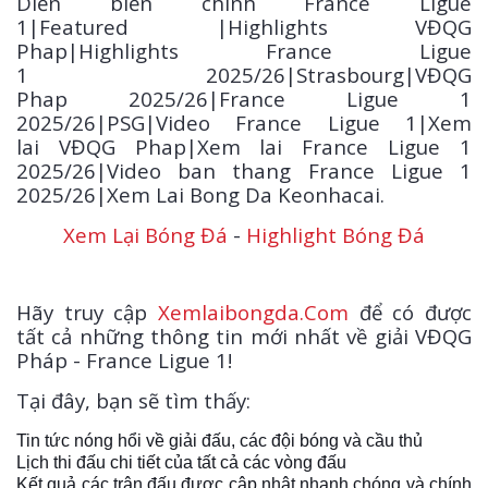
Diễn biến chính France Ligue
1|Featured |Highlights VĐQG
Phap|Highlights France Ligue
1 2025/26|Strasbourg|VĐQG
Phap 2025/26|France Ligue 1
2025/26|PSG|Video France Ligue 1|Xem
lai VĐQG Phap|Xem lai France Ligue 1
2025/26|Video ban thang France Ligue 1
2025/26|Xem Lai Bong Da Keonhacai.
Xem Lại Bóng Đá
-
Highlight Bóng Đá
Hãy truy cập
Xemlaibongda.Com
để có được
tất cả những thông tin mới nhất về giải VĐQG
Pháp - France Ligue 1!
Tại đây, bạn sẽ tìm thấy:
Tin tức nóng hổi về giải đấu, các đội bóng và cầu thủ
Lịch thi đấu chi tiết của tất cả các vòng đấu
Kết quả các trận đấu được cập nhật nhanh chóng và chính