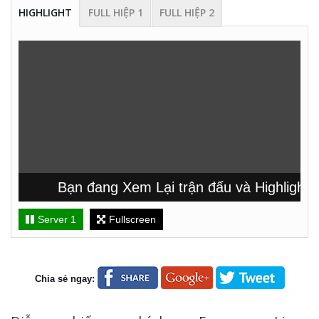
HIGHLIGHT
FULL HIỆP 1
FULL HIỆP 2
Bạn đang Xem Lại trận đấu và Highlight t
Server 1
Fullscreen
Chia sẻ ngay: