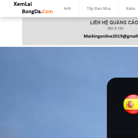
Anh
Tây Ban Nha
Italia