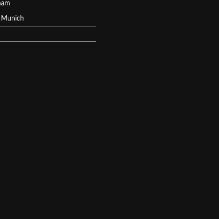
ham
 Munich