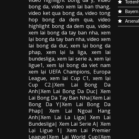
video
highlight bong da
y, Video
Totten
bong da,
video xem lai ban thang
,
video
ket qua bong da
, video tong
Bayern
hop bong da dem qua,
video
Arsenal
highlight bong da dem qua
,
video
xem lai bong da
tay ban nha, xem
lại bong da tay ban nha,
video
xem
lai bong da
duc, xem lại bong da
phap, xem lại la liga, xem lai
bundesliga, xem lai serie a, xem lại
ligue1, xem lại bong da viet nam
xem lại UEFA Champions, Europa
League, xem lai Cup C1, xem lại
Cup C2.
|Xem Lai Bong Da
Anh|Xem Lai Bong Da Duc| Xem
Lai Bong Da Tay Ban Nha|Xem Lai
Bong Da Y|Xem Lai Bong Da
Phap| Xem Lai Ngoai Hang
Anh|Xem Lai La Liga| Xem Lai
Bundesliga| Xem Lai Serie A| Xem
Lại Ligue 1| Xem Lai Premier
League|Xem Lai World Cup|Xem