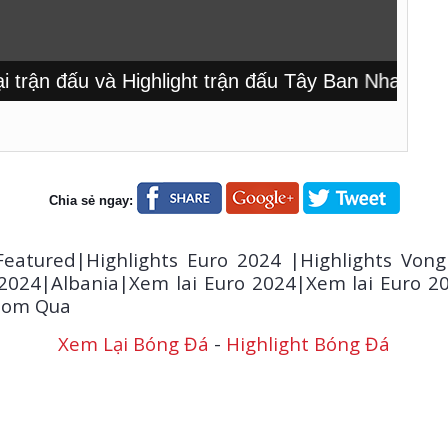
ận đấu và Highlight trận đấu Tây Ban Nha vs Alba
Chia sẻ ngay:
Featured|Highlights Euro 2024 |Highlights Von
2024|Albania|Xem lai Euro 2024|Xem lai Euro 2
Hom Qua
Xem Lại Bóng Đá
-
Highlight Bóng Đá