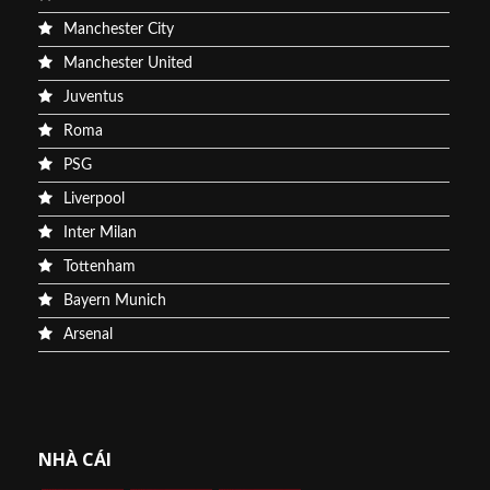
Manchester City
Manchester United
Juventus
Roma
PSG
Liverpool
Inter Milan
Tottenham
Bayern Munich
Arsenal
NHÀ CÁI