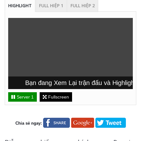
HIGHLIGHT
FULL HIỆP 1
FULL HIỆP 2
Bạn đang Xem Lại trận đấu và Highlight t
Server 1
Fullscreen
Chia sẻ ngay: