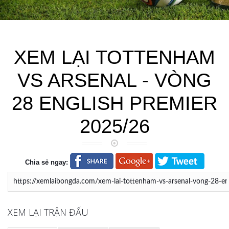
XEM LẠI TOTTENHAM
VS ARSENAL - VÒNG
28 ENGLISH PREMIER
2025/26
Chia sẻ ngay:
XEM LẠI TRẬN ĐẤU