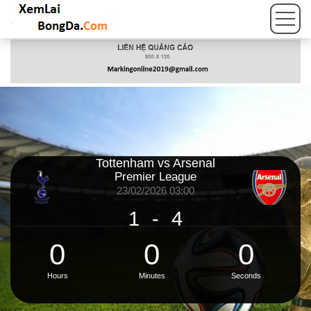
Tottenham vs Arsenal
Premier League
23/02/2026 03:00
1
-
4
0
0
0
Hours
Minutes
Seconds