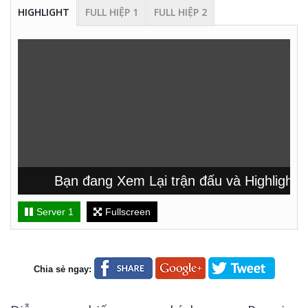
HIGHLIGHT
FULL HIỆP 1
FULL HIỆP 2
Bạn đang Xem Lại trận đấu và Highlight t
Server 1
Fullscreen
Chia sẻ ngay: