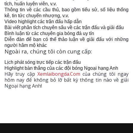
tích, huấn luyện viên, v.v.
Thông tin về các cầu thủ, bao gồm tiểu sử, số liệu thống
kê, tin tức chuyển nhượng, v.v.
Video highlight các trận đấu hấp dẫn
Bài viết phân tích chuyên sâu về các trận đấu và giải đấu
Bình luận từ các chuyên gia bóng đá uy tín
Diễn đàn để bạn có thể thảo luận về giải đấu với những
người hâm mộ khác
Ngoài ra, chúng tôi còn cung cấp:
Lịch phát sóng trực tiếp các trận đấu
Highlight bàn thắng của các đội bóng Ngoại hạng Anh
Hãy truy cập
Xemlaibongda.Com
của chúng tôi ngay
hôm nay để không bỏ lỡ bất kỳ thông tin nào về giải
Ngoại hạng Anh!