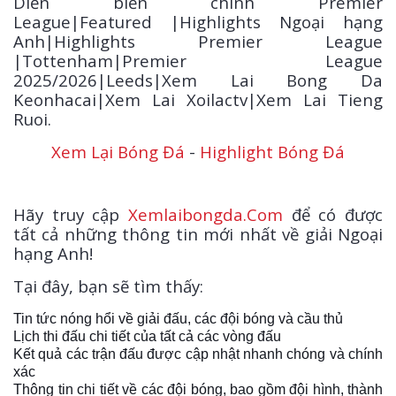
Diễn biến chính Premier
League|Featured |Highlights Ngoại hạng
Anh|Highlights Premier League
|Tottenham|Premier League
2025/2026|Leeds|Xem Lai Bong Da
Keonhacai|Xem Lai Xoilactv|Xem Lai Tieng
Ruoi.
Xem Lại Bóng Đá
-
Highlight Bóng Đá
Hãy truy cập
Xemlaibongda.Com
để có được
tất cả những thông tin mới nhất về giải Ngoại
hạng Anh!
Tại đây, bạn sẽ tìm thấy:
Tin tức nóng hổi về giải đấu, các đội bóng và cầu thủ
Lịch thi đấu chi tiết của tất cả các vòng đấu
Kết quả các trận đấu được cập nhật nhanh chóng và chính
xác
Thông tin chi tiết về các đội bóng, bao gồm đội hình, thành