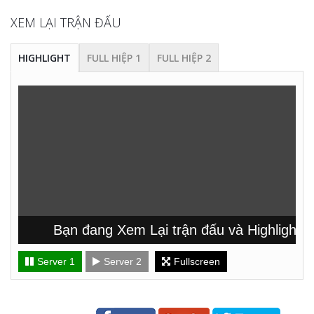
XEM LẠI TRẬN ĐẤU
HIGHLIGHT
FULL HIỆP 1
FULL HIỆP 2
Bạn đang Xem Lại trận đấu và Highlight tr
Server 1
Server 2
Fullscreen