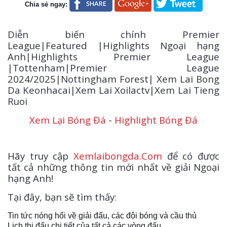
Chia sẻ ngay:
Diễn biến chính Premier
League|Featured |Highlights Ngoại hạng
Anh|Highlights Premier League
|Tottenham|
Premier League
2024/2025|Nottingham Forest| Xem Lai Bong
Da Keonhacai|Xem Lai Xoilactv|Xem Lai Tieng
Ruoi
Xem Lại Bóng Đá
-
Highlight Bóng Đá
Hãy truy cập
Xemlaibongda.Com
để có được
tất cả những thông tin mới nhất về giải Ngoại
hạng Anh!
Tại đây, bạn sẽ tìm thấy:
Tin tức nóng hổi về giải đấu, các đội bóng và cầu thủ
Lịch thi đấu chi tiết của tất cả các vòng đấu