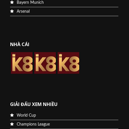
Bayern Munich
Arsenal
NHÀ CÁI
GIẢI ĐẤU XEM NHIỀU
World Cup
Champions League