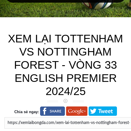
XEM LẠI TOTTENHAM
VS NOTTINGHAM
FOREST - VÒNG 33
ENGLISH PREMIER
2024/25
Chia sẻ ngay: