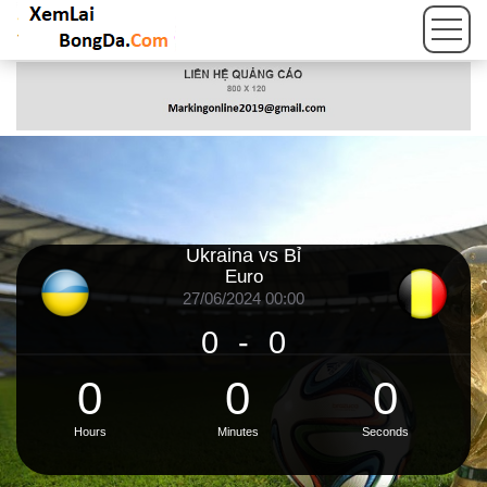
Ukraina vs Bỉ
Euro
27/06/2024 00:00
0
-
0
0
0
0
Hours
Minutes
Seconds