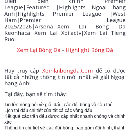
Diễn biến chính Premier
League|Featured |Highlights Ngoại hạng
Anh|Highlights Premier League |West
Ham|
Premier League
2025/2026|Arsenal|Xem Lai Bong Da
Keonhacai|Xem Lai Xoilactv|Xem Lai Tieng
Ruoi
.
Xem Lại Bóng Đá
-
Highlight Bóng Đá
Hãy truy cập
Xemlaibongda.Com
để có được
tất cả những thông tin mới nhất về giải Ngoại
hạng Anh!
Tại đây, bạn sẽ tìm thấy:
Tin tức nóng hổi về giải đấu, các đội bóng và cầu thủ
Lịch thi đấu chi tiết của tất cả các vòng đấu
Kết quả các trận đấu được cập nhật nhanh chóng và chính
xác
Thông tin chi tiết về các đội bóng, bao gồm đội hình, thành