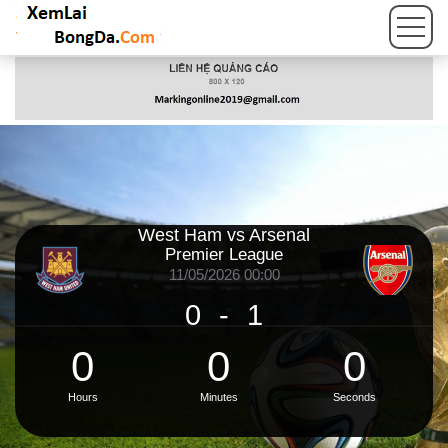
West Ham vs Arsenal
Premier League
11/05/2026 00:00
0
-
1
0
0
0
Hours
Minutes
Seconds