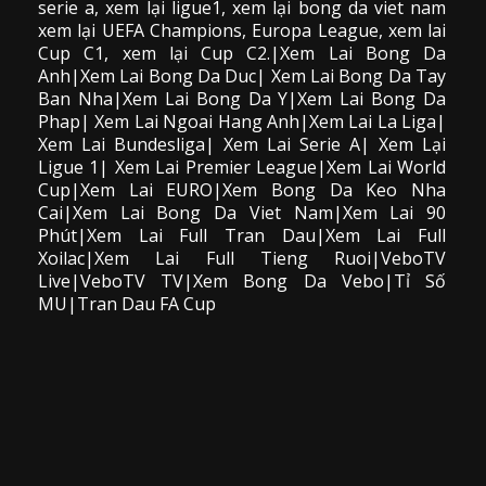
serie a, xem lại ligue1, xem lại bong da viet nam
xem lại UEFA Champions, Europa League, xem lai
Cup C1, xem lại Cup C2.
|Xem Lai Bong Da
Anh|Xem Lai Bong Da Duc| Xem Lai Bong Da Tay
Ban Nha|Xem Lai Bong Da Y|Xem Lai Bong Da
Phap| Xem Lai Ngoai Hang Anh|Xem Lai La Liga|
Xem Lai Bundesliga| Xem Lai Serie A| Xem Lại
Ligue 1| Xem Lai Premier League|Xem Lai World
Cup|Xem Lai EURO|Xem Bong Da Keo Nha
Cai|Xem Lai Bong Da Viet Nam|Xem Lai 90
Phút|Xem Lai Full Tran Dau|Xem Lai Full
Xoilac|Xem Lai Full Tieng Ruoi|VeboTV
Live|VeboTV TV|Xem Bong Da Vebo|Tỉ Số
MU|Tran Dau FA Cup