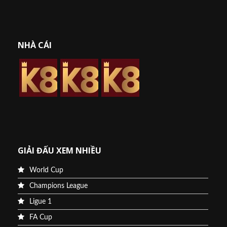
NHÀ CÁI
GIẢI ĐẤU XEM NHIỀU
World Cup
Champions League
Ligue 1
FA Cup