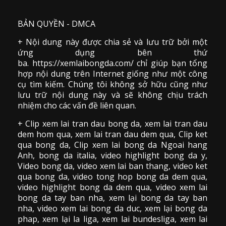
BẢN QUYỀN - DMCA
+ Nội dung này được chia sẻ và lưu trữ bởi một
ứng dụng bên thứ
ba. https://xemlaibongda.com/ chỉ giúp bạn tổng
hợp nội dung trên Internet giống như một công
cụ tìm kiếm. Chúng tôi không sở hữu cũng như
lưu trữ nội dung này và sẽ không chịu trách
nhiệm cho các vấn đề liên quan.
+ Clip
xem lai tran dau
bong da
,
xem lai tran dau
dem hom qua,
xem lai tran dau dem qua
, Clip
ket
qua bong da
,
Clip xem lai bong da
Ngoai hang
Anh, bong da italia, video
highlight bong da
y,
Video bong da,
video xem lai ban thang
,
video
ket
qua bong da
, video tong hop bong da dem qua,
video highlight bong da dem qua
,
video xem lai
bong da
tay ban nha, xem lại bong da tay ban
nha,
video
xem lai bong da
duc, xem lại bong da
phap, xem lại la liga, xem lai bundesliga, xem lai