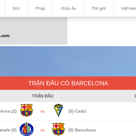
Đức
Pháp
Châu Âu
Thế giới
Việt Na
TRẬN ĐẤU CÓ BARCELONA
TRẬN ĐẤU
lona (2)
vs
(0) Cadiz
etafe (0)
vs
(0) Barcelona