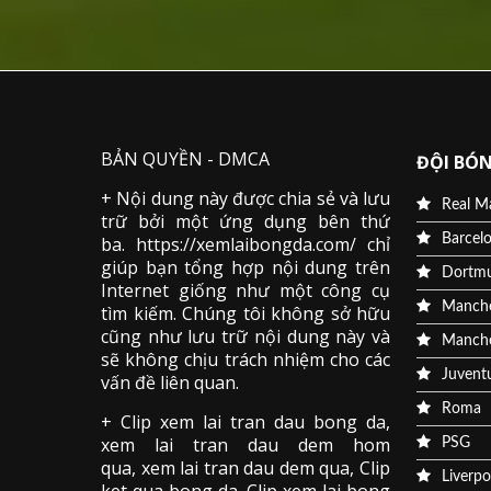
BẢN QUYỀN - DMCA
ĐỘI BÓN
+ Nội dung này được chia sẻ và lưu
Real M
trữ bởi một ứng dụng bên thứ
Barcel
ba. https://xemlaibongda.com/ chỉ
giúp bạn tổng hợp nội dung trên
Dortm
Internet giống như một công cụ
Manche
tìm kiếm. Chúng tôi không sở hữu
cũng như lưu trữ nội dung này và
Manche
sẽ không chịu trách nhiệm cho các
Juvent
vấn đề liên quan.
Roma
+ Clip
xem lai tran dau
bong da
,
xem lai tran dau dem hom
PSG
qua,
xem lai tran dau dem qua
, Clip
Liverpo
ket qua bong da
,
Clip xem lai bong