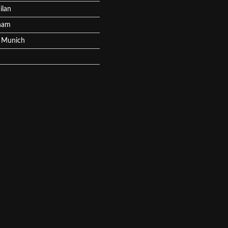
ilan
ham
 Munich