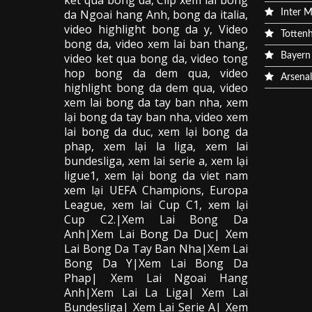
da
Ngoai hang Anh, bong da italia,
Inter M
video
highlight bong da
y, Video
Totten
bong da,
video xem lai ban thang
,
video
ket qua bong da
, video tong
Bayern
hop bong da dem qua,
video
Arsenal
highlight bong da dem qua
,
video
xem lai bong da
tay ban nha, xem
lại bong da tay ban nha,
video
xem
lai bong da
duc, xem lại bong da
phap, xem lại la liga, xem lai
bundesliga, xem lai serie a, xem lại
ligue1, xem lại bong da viet nam
xem lại UEFA Champions, Europa
League, xem lai Cup C1, xem lại
Cup C2.
|Xem Lai Bong Da
Anh|Xem Lai Bong Da Duc| Xem
Lai Bong Da Tay Ban Nha|Xem Lai
Bong Da Y|Xem Lai Bong Da
Phap| Xem Lai Ngoai Hang
Anh|Xem Lai La Liga| Xem Lai
Bundesliga| Xem Lai Serie A| Xem