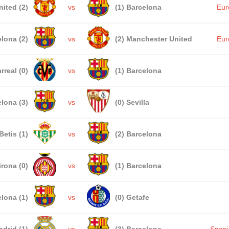
ited (2)
vs
(1) Barcelona
Eur
lona (2)
vs
(2) Manchester United
Eur
arreal (0)
vs
(1) Barcelona
lona (3)
vs
(0) Sevilla
Betis (1)
vs
(2) Barcelona
irona (0)
vs
(1) Barcelona
lona (1)
vs
(0) Getafe
adrid (1)
vs
(3) Barcelona
Spani