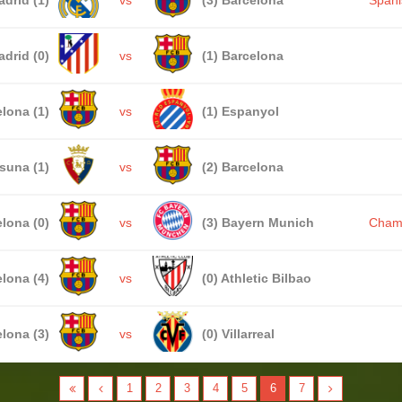
adrid (0)
vs
(1) Barcelona
lona (1)
vs
(1) Espanyol
suna (1)
vs
(2) Barcelona
lona (0)
vs
(3) Bayern Munich
Cham
lona (4)
vs
(0) Athletic Bilbao
lona (3)
vs
(0) Villarreal
1
2
3
4
5
6
7