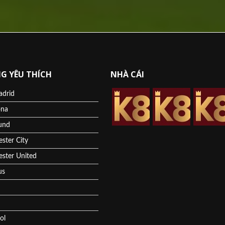
G YÊU THÍCH
NHÀ CÁI
adrid
ona
und
ster City
ster United
us
ol