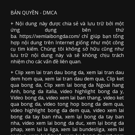
BẢN QUYỀN - DMCA
+ Nội dung này được chia sẻ và lưu trữ bởi một
ứng dụng bên thứ
ba. https://xemlaibongda.com/ chỉ giúp bạn tổng
hợp nội dung trên Internet giống như một công
cụ tìm kiếm. Chúng tôi không sở hữu cũng như
lưu trữ nội dung này và sẽ không chịu trách
nhiệm cho các vấn đề liên quan.
+ Clip
xem lai tran dau
bong da
,
xem lai tran dau
dem hom qua,
xem lai tran dau dem qua
, Clip
ket
qua bong da
,
Clip xem lai bong da
Ngoai hang
Anh, bong da italia, video
highlight bong da
y,
Video bong da,
video xem lai ban thang
,
video
ket
qua bong da
, video tong hop bong da dem qua,
video highlight bong da dem qua
,
video xem lai
bong da
tay ban nha, xem lại bong da tay ban
nha,
video
xem lai bong da
duc, xem lại bong da
phap, xem lại la liga, xem lai bundesliga, xem lai