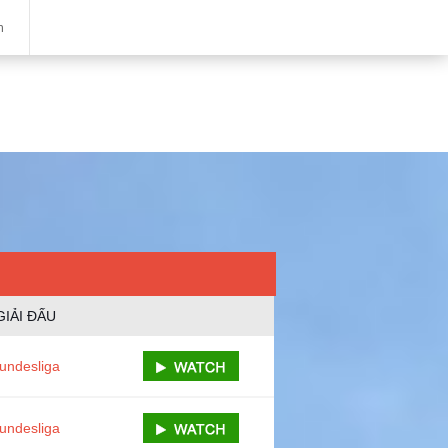
m
GIẢI ĐẤU
undesliga
undesliga