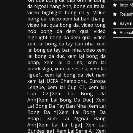
da
Ngoai hang Anh, bong da italia,
Inter M
video
highlight bong da
y, Video
Totten
bong da,
video xem lai ban thang
,
video
ket qua bong da
, video tong
Bayern
hop bong da dem qua,
video
Arsenal
highlight bong da dem qua
,
video
xem lai bong da
tay ban nha, xem
lại bong da tay ban nha,
video
xem
lai bong da
duc, xem lại bong da
phap, xem lại la liga, xem lai
bundesliga, xem lai serie a, xem lại
ligue1, xem lại bong da viet nam
xem lại UEFA Champions, Europa
League, xem lai Cup C1, xem lại
Cup C2.
|Xem Lai Bong Da
Anh|Xem Lai Bong Da Duc| Xem
Lai Bong Da Tay Ban Nha|Xem Lai
Bong Da Y|Xem Lai Bong Da
Phap| Xem Lai Ngoai Hang
Anh|Xem Lai La Liga| Xem Lai
Bundesliga| Xem Lai Serie A| Xem