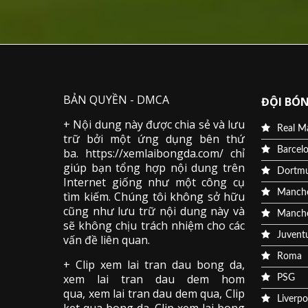
BẢN QUYỀN - DMCA
ĐỘI BÓN
+ Nội dung này được chia sẻ và lưu
Real M
trữ bởi một ứng dụng bên thứ
Barcel
ba. https://xemlaibongda.com/ chỉ
giúp bạn tổng hợp nội dung trên
Dortm
Internet giống như một công cụ
Manche
tìm kiếm. Chúng tôi không sở hữu
cũng như lưu trữ nội dung này và
Manche
sẽ không chịu trách nhiệm cho các
Juvent
vấn đề liên quan.
Roma
+ Clip
xem lai tran dau
bong da
,
xem lai tran dau dem hom
PSG
qua,
xem lai tran dau dem qua
, Clip
Liverpo
ket qua bong da
,
Clip xem lai bong