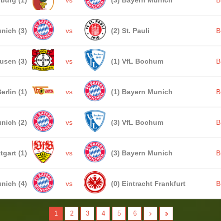
nich (3)
vs
(2) St. Pauli
B
usen (3)
vs
(1) VfL Bochum
B
erlin (1)
vs
(1) Bayern Munich
B
nich (2)
vs
(3) VfL Bochum
B
tgart (1)
vs
(3) Bayern Munich
B
nich (4)
vs
(0) Eintracht Frankfurt
B
1
2
3
4
5
6