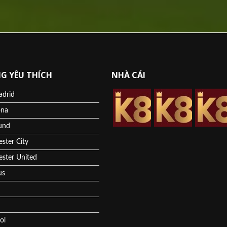
G YÊU THÍCH
NHÀ CÁI
adrid
ona
und
ster City
ster United
us
ol