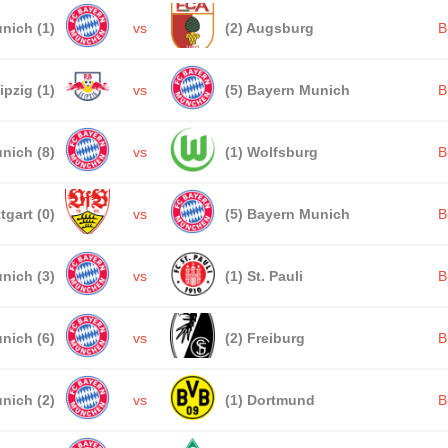
nich (1)
vs
(2) Augsburg
B
ipzig (1)
vs
(5) Bayern Munich
B
nich (8)
vs
(1) Wolfsburg
B
tgart (0)
vs
(5) Bayern Munich
B
nich (3)
vs
(1) St. Pauli
B
nich (6)
vs
(2) Freiburg
B
nich (2)
vs
(1) Dortmund
B