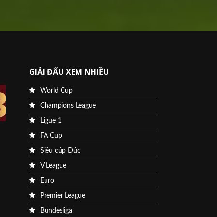
GIẢI ĐẤU XEM NHIỀU
World Cup
Champions League
Ligue 1
FA Cup
Siêu cúp Đức
V League
Euro
Premier League
Bundesliga