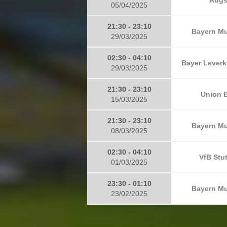
05/04/2025
21:30 - 23:10
Bayern Mu
29/03/2025
02:30 - 04:10
Bayer Leverk
29/03/2025
21:30 - 23:10
Union B
15/03/2025
21:30 - 23:10
Bayern Mu
08/03/2025
02:30 - 04:10
VfB Stut
01/03/2025
23:30 - 01:10
Bayern Mu
23/02/2025