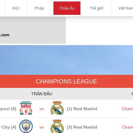
Đức
Pháp
Châu Âu
Thế giới
Việt Na
CHAMPIONS LEAGUE
TRẬN ĐẤU
rpool (0)
vs
(1) Real Madrid
Cham
City (4)
vs
(3) Real Madrid
Cham