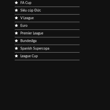
FA Cup
Siêu cúp Đức
V League
Euro
Premier League
Bundesliga
Spanish Supercopa
League Cup