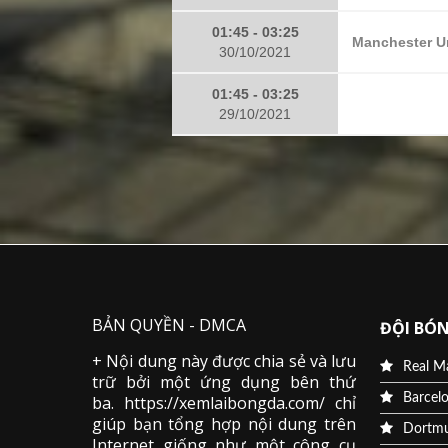
01:45 - 03:25
Manchester Un
30/10/2021
01:45 - 03:25
29/10/2021
BẢN QUYỀN - DMCA
ĐỘI BÓN
+ Nội dung này được chia sẻ và lưu
Real M
trữ bởi một ứng dụng bên thứ
Barcel
ba. https://xemlaibongda.com/ chỉ
giúp bạn tổng hợp nội dung trên
Dortm
Internet giống như một công cụ