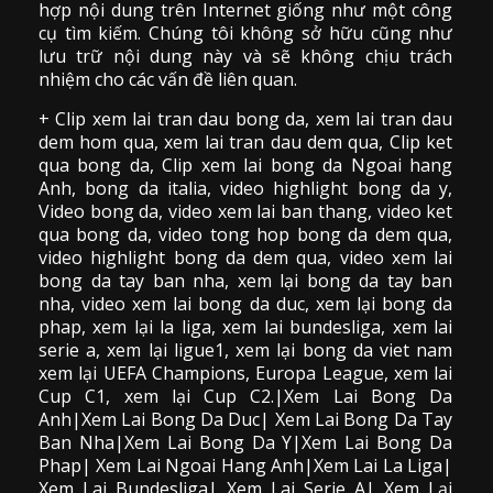
hợp nội dung trên Internet giống như một công
cụ tìm kiếm. Chúng tôi không sở hữu cũng như
lưu trữ nội dung này và sẽ không chịu trách
nhiệm cho các vấn đề liên quan.
+ Clip
xem lai tran dau
bong da
,
xem lai tran dau
dem hom qua,
xem lai tran dau dem qua
, Clip
ket
qua bong da
,
Clip xem lai bong da
Ngoai hang
Anh, bong da italia, video
highlight bong da
y,
Video bong da,
video xem lai ban thang
,
video
ket
qua bong da
, video tong hop bong da dem qua,
video highlight bong da dem qua
,
video xem lai
bong da
tay ban nha, xem lại bong da tay ban
nha,
video
xem lai bong da
duc, xem lại bong da
phap, xem lại la liga, xem lai bundesliga, xem lai
serie a, xem lại ligue1, xem lại bong da viet nam
xem lại UEFA Champions, Europa League, xem lai
Cup C1, xem lại Cup C2.
|Xem Lai Bong Da
Anh|Xem Lai Bong Da Duc| Xem Lai Bong Da Tay
Ban Nha|Xem Lai Bong Da Y|Xem Lai Bong Da
Phap| Xem Lai Ngoai Hang Anh|Xem Lai La Liga|
Xem Lai Bundesliga| Xem Lai Serie A| Xem Lại