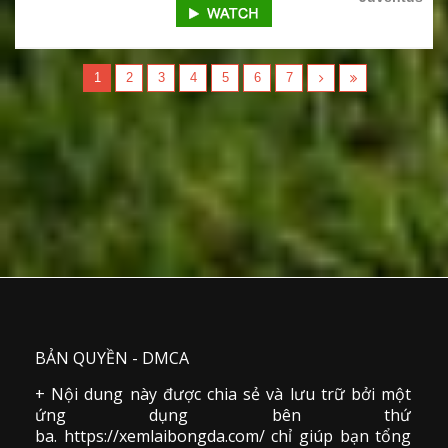
1
2
3
4
5
6
7
BẢN QUYỀN - DMCA
+ Nội dung này được chia sẻ và lưu trữ bởi một
ứng dụng bên thứ
ba. https://xemlaibongda.com/ chỉ giúp bạn tổng