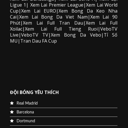
Ligue 1| Xem Lai Premier League|Xem Lai World
Cup|Xem Lai EURO|Xem Bong Da Keo Nha
Cai|Xem Lai Bong Da Viet Nam|Xem Lai 90
Phút|Xem Lai Full Tran Dau|Xem Lai Full
Xoilac|Xem Lai Full Tieng Ruoi|VeboTV
Live|VeboTV TV|Xem Bong Da Vebo|Tỉ Số
MU|Tran Dau FA Cup
ĐỘI BÓNG YÊU THÍCH
Real Madrid
Barcelona
Dortmund