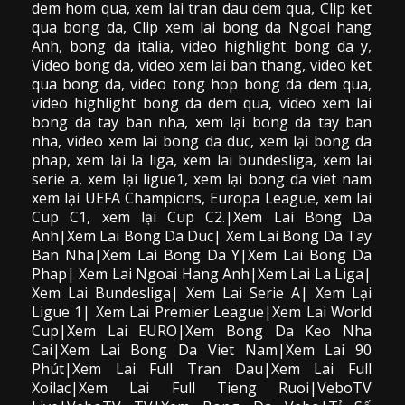
dem hom qua,
xem lai tran dau dem qua
, Clip
ket
qua bong da
,
Clip xem lai bong da
Ngoai hang
Anh, bong da italia, video
highlight bong da
y,
Video bong da,
video xem lai ban thang
,
video
ket
qua bong da
, video tong hop bong da dem qua,
video highlight bong da dem qua
,
video xem lai
bong da
tay ban nha, xem lại bong da tay ban
nha,
video
xem lai bong da
duc, xem lại bong da
phap, xem lại la liga, xem lai bundesliga, xem lai
serie a, xem lại ligue1, xem lại bong da viet nam
xem lại UEFA Champions, Europa League, xem lai
Cup C1, xem lại Cup C2.
|Xem Lai Bong Da
Anh|Xem Lai Bong Da Duc| Xem Lai Bong Da Tay
Ban Nha|Xem Lai Bong Da Y|Xem Lai Bong Da
Phap| Xem Lai Ngoai Hang Anh|Xem Lai La Liga|
Xem Lai Bundesliga| Xem Lai Serie A| Xem Lại
Ligue 1| Xem Lai Premier League|Xem Lai World
Cup|Xem Lai EURO|Xem Bong Da Keo Nha
Cai|Xem Lai Bong Da Viet Nam|Xem Lai 90
Phút|Xem Lai Full Tran Dau|Xem Lai Full
Xoilac|Xem Lai Full Tieng Ruoi|VeboTV