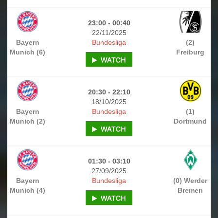
23:00 - 00:40
22/11/2025
Bayern
Bundesliga
(2)
Munich (6)
Freiburg
20:30 - 22:10
18/10/2025
Bayern
Bundesliga
(1)
Munich (2)
Dortmund
01:30 - 03:10
27/09/2025
Bayern
Bundesliga
(0) Werder
Munich (4)
Bremen