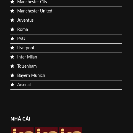
Manchester City
Manchester United
Juventus
Roma
PSG
Liverpool
Inter Milan
Tottenham
Bayern Munich
Arsenal
NHÀ CÁI