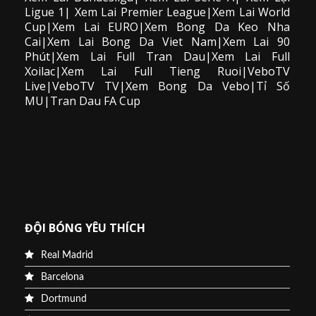
Ligue 1| Xem Lai Premier League|Xem Lai World
Cup|Xem Lai EURO|Xem Bong Da Keo Nha
Cai|Xem Lai Bong Da Viet Nam|Xem Lai 90
Phút|Xem Lai Full Tran Dau|Xem Lai Full
Xoilac|Xem Lai Full Tieng Ruoi|VeboTV
Live|VeboTV TV|Xem Bong Da Vebo|Tỉ Số
MU|Tran Dau FA Cup
ĐỘI BÓNG YÊU THÍCH
Real Madrid
Barcelona
Dortmund