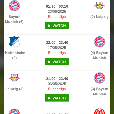
01:30 - 03:10
23/08/2025
Bayern
Bundesliga
(0) Leipzig
Munich (6)
22:00 - 23:40
17/05/2025
Hoffenheim
Bundesliga
(4) Bayern
(0)
Munich
21:00 - 22:40
03/05/2025
Leipzig (3)
Bundesliga
(3) Bayern
Munich