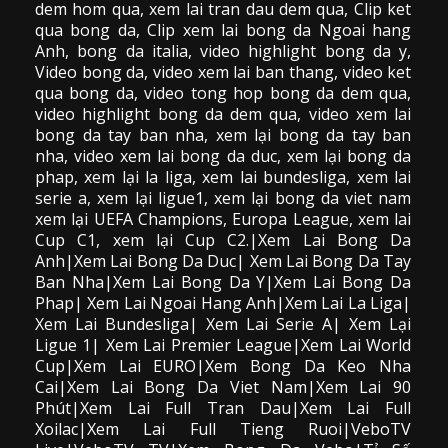
dem hom qua,
xem lai tran dau dem qua
, Clip
ket
qua bong da
,
Clip xem lai bong da
Ngoai hang
Anh, bong da italia, video
highlight bong da
y,
Video bong da,
video xem lai ban thang
,
video
ket
qua bong da
, video tong hop bong da dem qua,
video highlight bong da dem qua
,
video xem lai
bong da
tay ban nha, xem lại bong da tay ban
nha,
video
xem lai bong da
duc, xem lại bong da
phap, xem lại la liga, xem lai bundesliga, xem lai
serie a, xem lại ligue1, xem lại bong da viet nam
xem lại UEFA Champions, Europa League, xem lai
Cup C1, xem lại Cup C2.
|Xem Lai Bong Da
Anh|Xem Lai Bong Da Duc| Xem Lai Bong Da Tay
Ban Nha|Xem Lai Bong Da Y|Xem Lai Bong Da
Phap| Xem Lai Ngoai Hang Anh|Xem Lai La Liga|
Xem Lai Bundesliga| Xem Lai Serie A| Xem Lại
Ligue 1| Xem Lai Premier League|Xem Lai World
Cup|Xem Lai EURO|Xem Bong Da Keo Nha
Cai|Xem Lai Bong Da Viet Nam|Xem Lai 90
Phút|Xem Lai Full Tran Dau|Xem Lai Full
Xoilac|Xem Lai Full Tieng Ruoi|VeboTV